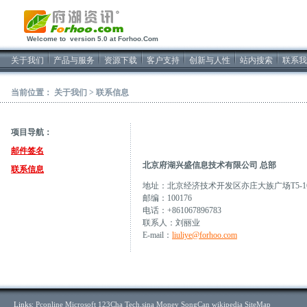
2026/8/10软件开发
Welcome to version 5.0 at Forhoo.Com
关于我们
产品与服务
资源下载
客户支持
创新与人性
站内搜索
联系我
当前位置：
关于我们
>
联系信息
项目导航：
邮件签名
北京府湖兴盛信息技术有限公司 总部
联系信息
地址：北京经济技术开发区亦庄大族广场T5-1
邮编：100176
电话：+861067896783
联系人：刘丽业
E-mail：
liuliye@forhoo.com
Links:
Pconline
Microsoft
123Cha
Tech.sina
Money
SongCan
wikipedia
SiteMap