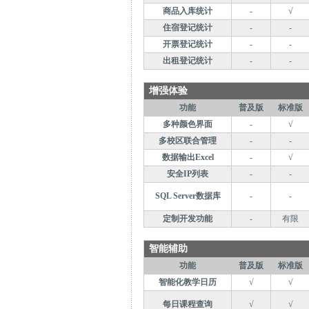
商品入库统计
-
√
住宿登记统计
-
-
开票登记统计
-
-
出租登记统计
-
-
增强体验
功能
普及版
标准版
多种颜色界面
-
√
多校区联合管理
-
-
数据输出Excel
-
√
安全IP列表
-
-
SQL Server数据库
-
-
定制开发功能
-
有限
智能辅助
功能
普及版
标准版
智能化教学日历
√
√
每日课程查询
√
√