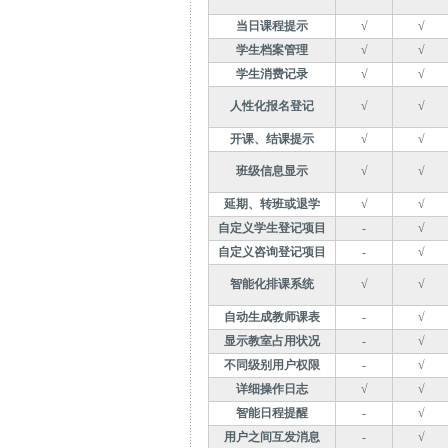
当日课程提示
√
√
学生档案管理
√
√
学生消费记录
√
√
人性化报名登记
√
√
开课、结课提示
√
√
班级信息显示
√
√
延期、转班或退学
√
√
自定义学生登记项目
-
√
自定义咨询登记项目
-
√
智能化排课系统
√
√
自动生成教师课表
-
√
显示教室占用状况
-
√
不同级别用户权限
-
√
详细操作日志
√
√
智能日程提醒
-
√
用户之间互发消息
-
√