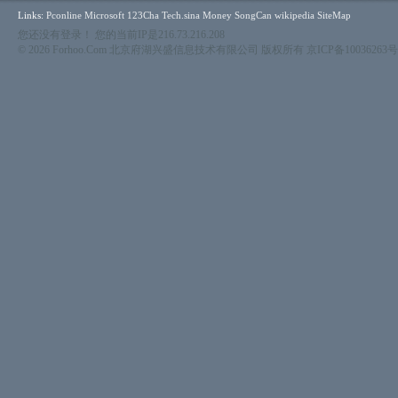
Links:
Pconline
Microsoft
123Cha
Tech.sina
Money
SongCan
wikipedia
SiteMap
您还没有登录！ 您的当前IP是216.73.216.208
© 2026 Forhoo.Com 北京府湖兴盛信息技术有限公司 版权所有
京ICP备10036263